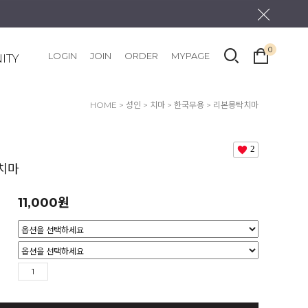
0
LOGIN
JOIN
ORDER
MYPAGE
ITY
HOME
>
성인
>
치마
>
한국무용
> 리본몽탁치마
2
치마
11,000
원