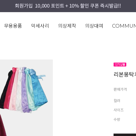
무용용품
악세사리
의상제작
의상대여
COMMUN
리본몽탁
판매가격
컬러
사이즈
수량