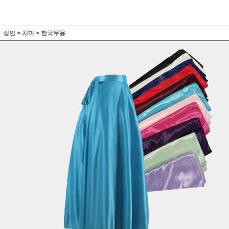
성인
>
치마
>
한국무용