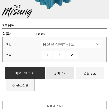
7부몽탁
상품가
21,000
원
색상
수량
+1
-1
바로 구매하기
장바구니
관심상품
관심상품
상품리뷰
(2)