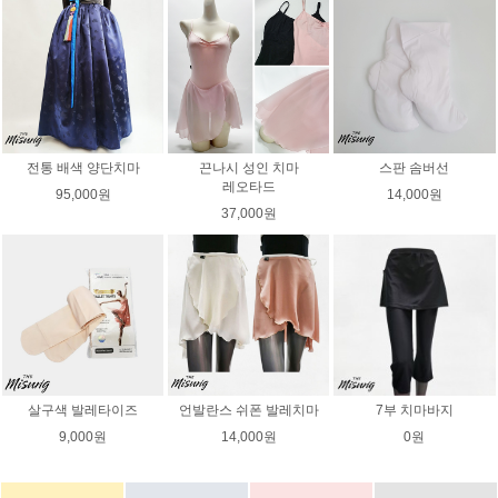
전통 배색 양단치마
끈나시 성인 치마
스판 솜버선
레오타드
95,000원
14,000원
37,000원
살구색 발레타이즈
언발란스 쉬폰 발레치마
7부 치마바지
9,000원
14,000원
0원