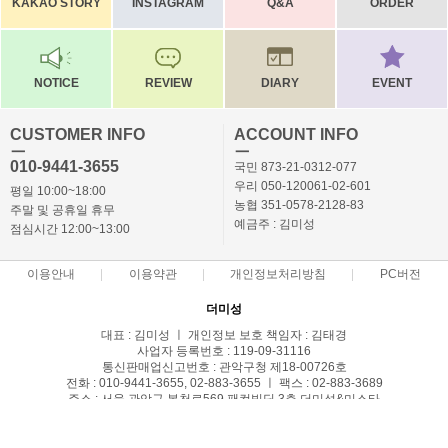
KAKAO STORY
INSTAGRAM
Q&A
ORDER
NOTICE
REVIEW
DIARY
EVENT
CUSTOMER INFO
ACCOUNT INFO
ㅡ
ㅡ
010-9441-3655
국민 873-21-0312-077
우리 050-120061-02-601
평일 10:00~18:00
농협 351-0578-2128-83
주말 및 공휴일 휴무
예금주 : 김미성
점심시간 12:00~13:00
이용안내
이용약관
개인정보처리방침
PC버전
더미성
대표 : 김미성 ㅣ 개인정보 보호 책임자 : 김태경
사업자 등록번호 : 119-09-31116
통신판매업신고번호 : 관악구청 제18-00726호
전화 : 010-9441-3655, 02-883-3655 ㅣ 팩스 : 02-883-3689
주소 : 서울 관악구 봉천로569 팬컴빌딩 3층 더미성&미스타
COPYRIGHT(C)themisung ALL RIGHTS RESERVED.