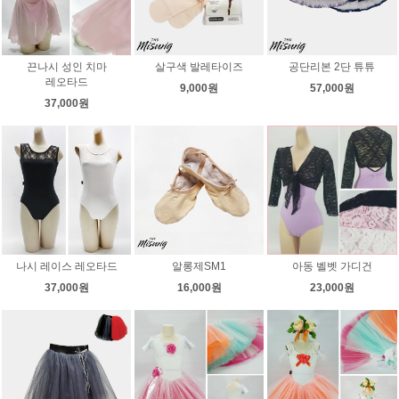
끈나시 성인 치마
살구색 발레타이즈
공단리본 2단 튜튜
레오타드
9,000원
57,000원
37,000원
나시 레이스 레오타드
알롱제SM1
아동 벨벳 가디건
37,000원
16,000원
23,000원