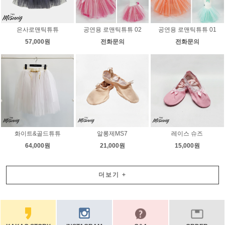
은사로맨틱튜튜
공연용 로맨틱튜튜 02
공연용 로맨틱튜튜 01
57,000원
전화문의
전화문의
화이트&골드튜튜
알롱제MS7
레이스 슈즈
64,000원
21,000원
15,000원
더보기
+