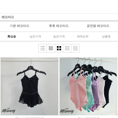
레오타드
기본 레오타드
튜튜 레오타드
공연용 레오타드
최신순
낮은가격
높은가격
판매순위
상품명