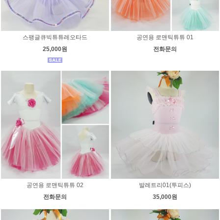
스팽글큐빅튜튜레오타드
공연용 로맨틱튜튜 01
25,000원
전화문의
공연용 로맨틱튜튜 02
발레트리01(투피스)
전화문의
35,000원