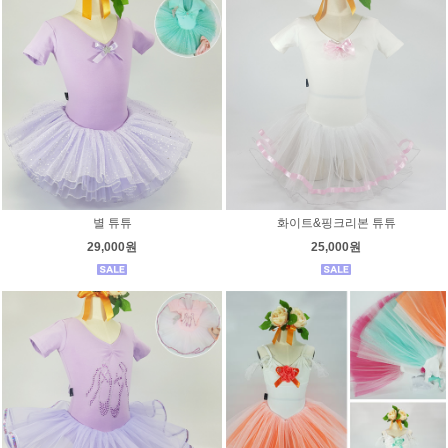
별 튜튜
화이트&핑크리본 튜튜
29,000원
25,000원