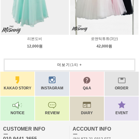
리본도비
로맨틱튜튜(3단)
12,000원
42,000원
더보기
(
1
/
4
)
+
KAKAO STORY
INSTAGRAM
Q&A
ORDER
NOTICE
REVIEW
DIARY
EVENT
CUSTOMER INFO
ACCOUNT INFO
ㅡ
ㅡ
010-9441-3655